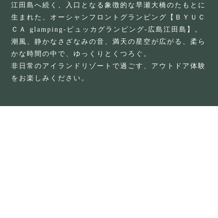
江田島へ続く、入口となる象徴的な早瀬大橋のたもとに
生まれた、オーシャンフロントグランピング【ＢＹＵＣ
ＣＡ glamping-ビュッカグランピング-広島江田島】。
潮風、静かなさざなみの音、満天の星空が広がる、柔ら
かな時間の中で、ゆっくりとくつろぐ。
非日常のアイランドリゾートで過ごす、アウトドア体験
をお楽しみください。