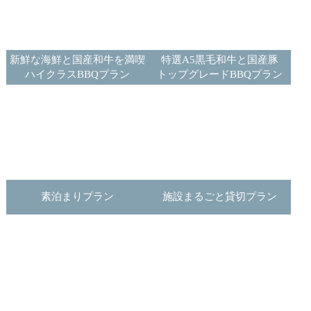
新鮮な海鮮と国産和牛を満喫
特選A5黒毛和牛と国産豚
ハイクラスBBQプラン
トップグレードBBQプラン
素泊まりプラン
施設まるごと貸切プラン