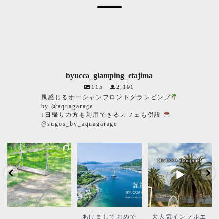
byucca_glamping_etajima
115
2,191
風感じるオーシャンフロントグランピング
by @aquagarage
↓日帰りの方も利用できるカフェも併設
@sugos_by_aquagarage
⠀ ⠀ ⠀
あけましておめで
大人気インフルエ
⠀ ⠀ ⠀
とうございます。
ンサーのうめぐる
グランピングを一
2025年新春のお
めさん
際楽しくする
喜びを申し上げま
@ume__gourmet
人気スポットのご
す。
...
がBYUCCA
...
66
0
86
0
紹介
...
⠀ ⠀ ⠀
あけましておめで
大人気インフルエ