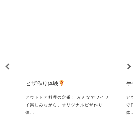
ピザ作り体験
手
アウトドア料理の定番！ みんなでワイワ
アウ
イ楽しみながら、オリジナルピザ作り
で作
体…
体…