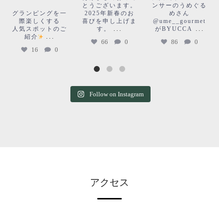
⠀ ⠀ ⠀
とうございます。
ンサーのうめぐる
16
0
グランピングを一
2025年新春のお
めさん
際楽しくする
喜びを申し上げま
@ume__gourmet
...
...
人気スポットのご
す。
がBYUCCA
...
紹介
66
0
86
0
16
0
Follow on Instagram
アクセス