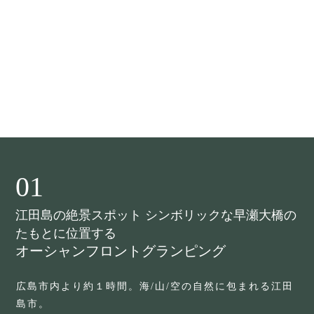
2026年7月末までのご予約受付を開始しました♪
2025.11.19
NEWS
【全５室/BYUCCAグランピングをグループで楽しむ♪】貸切利用も承って
おります。
2025.05.21
NEWS
第76回 呉の夏まつり「海上花火大会」開催
01
江田島の絶景スポット シンボリックな早瀬大橋の
たもとに位置する
オーシャンフロントグランピング
広島市内より約１時間。海/山/空の自然に包まれる江田
島市。